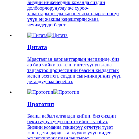
Биздин инженердик команда сиздин
долбоорлоруңузду же суроо-
талаптарыңызды карап чыгып, ырастооңуз
үчүн эң жакшы кеңештерди жана
чечимдерди берет.
Цитата
Ырасталган варианттардын негизинде, биз
ар бир чийки заттын, иштетүүнүн жана
таңгактоо процессинин баасын кылдаттык
менен эсептеп, сиздин сын-пикириңиз үчүн
деталдуу баа беребиз.
Прототип
Бааны кабыл алгандан кийин, биз сиздин
бекитүүңүз үчүн прототибин түзөбүз.
Биздин команда текшерүү отчетун түзөт
жана деталдарды талкуулоо үчүн видео
жолугушууну пландаштырат.