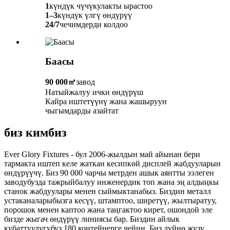
1
күндүк чүчүкулакты ырастоо
1–3
күндүк үлгү өндүрүү
24/7
чечимдерди колдоо
Баасы
90 000㎡
завод
Натыйжалуу ички өндүрүш
Кайра иштетүүнү жана жашыруун
чыгымдарды азайтат
биз кимбиз
Ever Glory Fixtures - бул 2006-жылдын май айынан бери
тармакта иштеп келе жаткан кесипкөй дисплей жабдууларын
өндүрүүчү. Биз 90 000 чарчы метрден ашык аянтты ээлеген
заводубузда тажрыйбалуу инженердик топ жана эң алдыңкы
станок жабдуулары менен сыймыктанабыз. Биздин металл
устаканаларыбызга кесүү, штамптоо, ширетүү, жылтыратуу,
порошок менен каптоо жана таңгактоо кирет, ошондой эле
бизде жыгач өндүрүү линиясы бар. Биздин айлык
кубаттуулугубуз 180 контейнерге чейин. Биз дүйнө жүзү