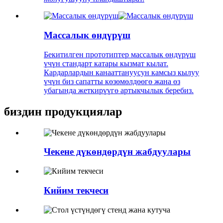
Массалык өндүрүш
Бекитилген прототиптер массалык өндүрүш
үчүн стандарт катары кызмат кылат.
Кардарлардын канааттануусун камсыз кылуу
үчүн биз сапатты көзөмөлдөөгө жана өз
убагында жеткирүүгө артыкчылык беребиз.
биздин продукциялар
Чекене дүкөндөрдүн жабдуулары
Кийим текчеси