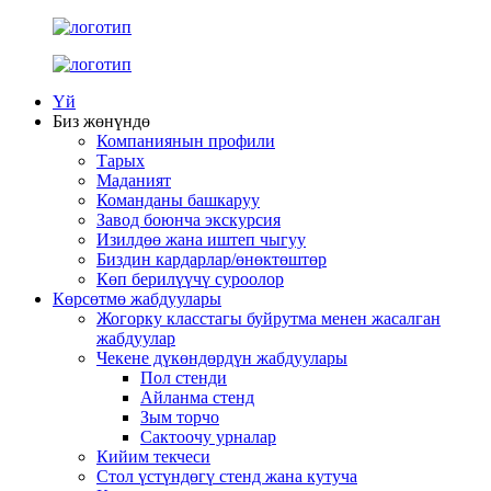
Үй
Биз жөнүндө
Компаниянын профили
Тарых
Маданият
Команданы башкаруу
Завод боюнча экскурсия
Изилдөө жана иштеп чыгуу
Биздин кардарлар/өнөктөштөр
Көп берилүүчү суроолор
Көрсөтмө жабдуулары
Жогорку класстагы буйрутма менен жасалган
жабдуулар
Чекене дүкөндөрдүн жабдуулары
Пол стенди
Айланма стенд
Зым торчо
Сактоочу урналар
Кийим текчеси
Стол үстүндөгү стенд жана кутуча