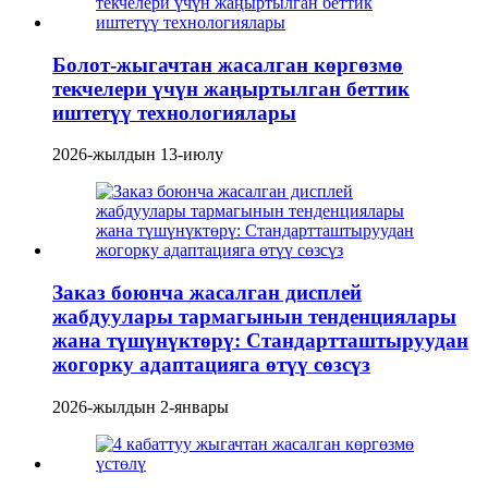
Болот-жыгачтан жасалган көргөзмө
текчелери үчүн жаңыртылган беттик
иштетүү технологиялары
2026-жылдын 13-июлу
Заказ боюнча жасалган дисплей
жабдуулары тармагынын тенденциялары
жана түшүнүктөрү: Стандартташтыруудан
жогорку адаптацияга өтүү сөзсүз
2026-жылдын 2-январы