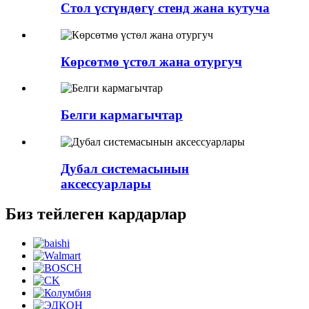
Стол үстүндөгү стенд жана кутуча
Көрсөтмө үстөл жана отургуч
Белги кармагычтар
Дубал системасынын
аксессуарлары
Биз тейлеген кардарлар