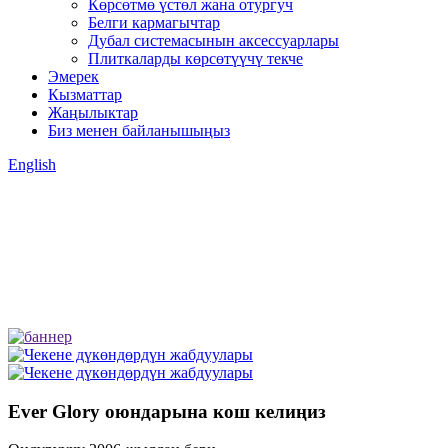
Көрсөтмө үстөл жана отургуч
Белги кармагычтар
Дубал системасынын аксессуарлары
Плиткаларды көрсөтүүчү текче
Эмерек
Кызматтар
Жаңылыктар
Биз менен байланышыңыз
English
Ever Glory оюндарына кош келиңиз