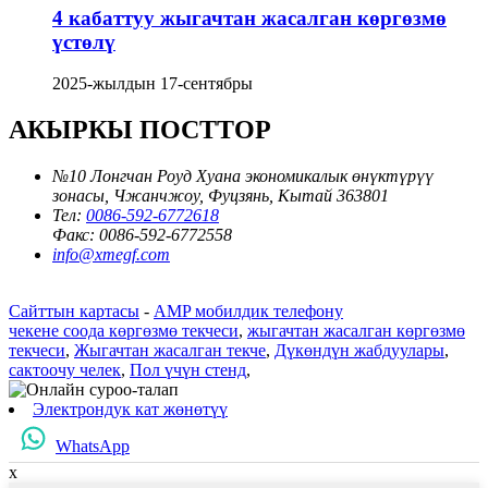
4 кабаттуу жыгачтан жасалган көргөзмө
үстөлү
2025-жылдын 17-сентябры
АКЫРКЫ ПОСТТОР
№10 Лонгчан Роуд Хуана экономикалык өнүктүрүү
зонасы, Чжанчжоу, Фуцзянь, Кытай 363801
Тел:
0086-592-6772618
Факс:
0086-592-6772558
info@xmegf.com
Сайттын картасы
-
AMP мобилдик телефону
чекене соода көргөзмө текчеси
,
жыгачтан жасалган көргөзмө
текчеси
,
Жыгачтан жасалган текче
,
Дүкөндүн жабдуулары
,
сактоочу челек
,
Пол үчүн стенд
,
Электрондук кат жөнөтүү
WhatsApp
x