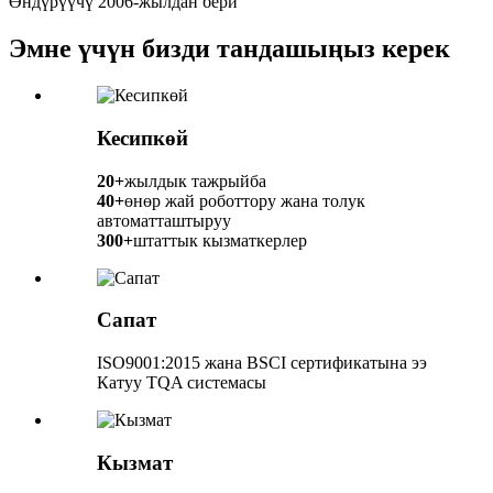
Өндүрүүчү 2006-жылдан бери
Эмне үчүн бизди тандашыңыз керек
Кесипкөй
20+
жылдык тажрыйба
40+
өнөр жай роботтору жана толук
автоматташтыруу
300+
штаттык кызматкерлер
Сапат
ISO9001:2015 жана BSCI сертификатына ээ
Катуу TQA системасы
Кызмат