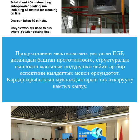
Продукциянын мыктылыгына умтулган EGF,
дизайндан баштап прототиптөөгө, структуралык
сыноодон массалык өндүрүшкө чейин ар бир
аспектини кылдаттык менен өркүндөтөт.
Кардарларыбыздын муктаждыктарын так аткарууну
камсыз кылуу.