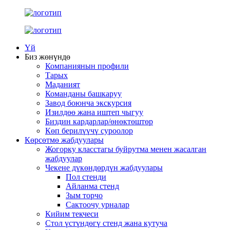
Үй
Биз жөнүндө
Компаниянын профили
Тарых
Маданият
Команданы башкаруу
Завод боюнча экскурсия
Изилдөө жана иштеп чыгуу
Биздин кардарлар/өнөктөштөр
Көп берилүүчү суроолор
Көрсөтмө жабдуулары
Жогорку класстагы буйрутма менен жасалган
жабдуулар
Чекене дүкөндөрдүн жабдуулары
Пол стенди
Айланма стенд
Зым торчо
Сактоочу урналар
Кийим текчеси
Стол үстүндөгү стенд жана кутуча