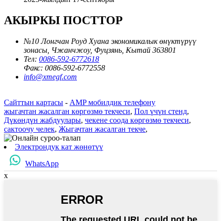
АКЫРКЫ ПОСТТОР
№10 Лонгчан Роуд Хуана экономикалык өнүктүрүү
зонасы, Чжанчжоу, Фуцзянь, Кытай 363801
Тел:
0086-592-6772618
Факс:
0086-592-6772558
info@xmegf.com
Сайттын картасы
-
AMP мобилдик телефону
жыгачтан жасалган көргөзмө текчеси
,
Пол үчүн стенд
,
Дүкөндүн жабдуулары
,
чекене соода көргөзмө текчеси
,
сактоочу челек
,
Жыгачтан жасалган текче
,
Электрондук кат жөнөтүү
WhatsApp
x