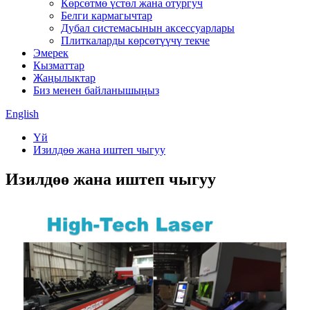
Көрсөтмө үстөл жана отургуч
Белги кармагычтар
Дубал системасынын аксессуарлары
Плиткаларды көрсөтүүчү текче
Эмерек
Кызматтар
Жаңылыктар
Биз менен байланышыңыз
English
Үй
Изилдөө жана иштеп чыгуу
Изилдөө жана иштеп чыгуу