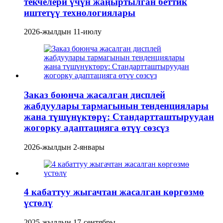
текчелери үчүн жаңыртылган беттик
иштетүү технологиялары
2026-жылдын 11-июлу
Заказ боюнча жасалган дисплей
жабдуулары тармагынын тенденциялары
жана түшүнүктөрү: Стандартташтыруудан
жогорку адаптацияга өтүү сөзсүз
2026-жылдын 2-январы
4 кабаттуу жыгачтан жасалган көргөзмө
үстөлү
2025-жылдын 17-сентябры