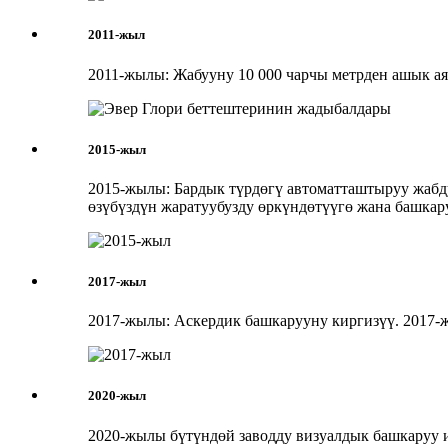
2011-жыл
2011-жылы: Жабууну 10 000 чарчы метрден ашык а
2015-жыл
2015-жылы: Бардык түрдөгү автоматташтыруу жабд
өзүбүздүн жаратуубузду өркүндөтүүгө жана башкар
2017-жыл
2017-жылы: Аскердик башкарууну киргизүү. 2017-
2020-жыл
2020-жылы бүтүндөй заводду визуалдык башкаруу 