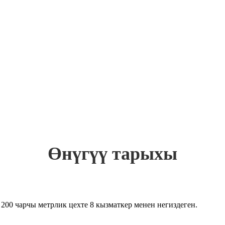
Өнүгүү тарыхы
00 чарчы метрлик цехте 8 кызматкер менен негиздеген.