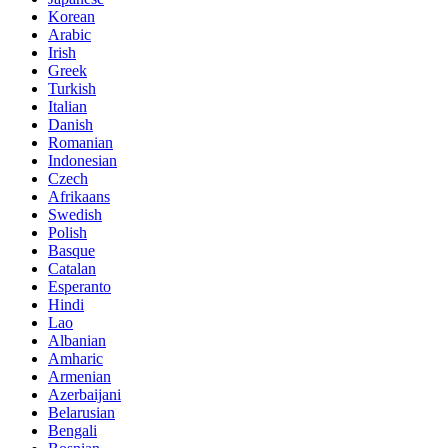
Korean
Arabic
Irish
Greek
Turkish
Italian
Danish
Romanian
Indonesian
Czech
Afrikaans
Swedish
Polish
Basque
Catalan
Esperanto
Hindi
Lao
Albanian
Amharic
Armenian
Azerbaijani
Belarusian
Bengali