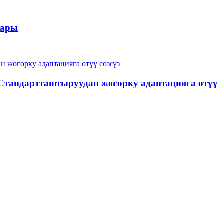
лары
Стандартташтыруудан жогорку адаптацияга өтүү