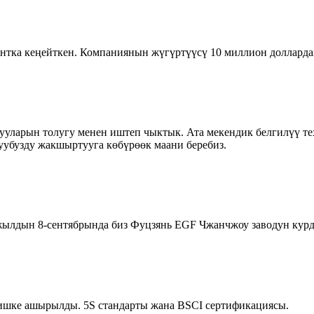
янтка кеңейткен. Компаниянын жүгүртүүсү 10 миллион долларда
ууларын толугу менен иштеп чыктык. Ата мекендик белгилүү т
уубузду жакшыртууга көбүрөөк маани беребиз.
жылдын 8-сентябрында биз Фуцзянь EGF Чжанчжоу заводун курд
ишке ашырылды. 5S стандарты жана BSCI сертификациясы.