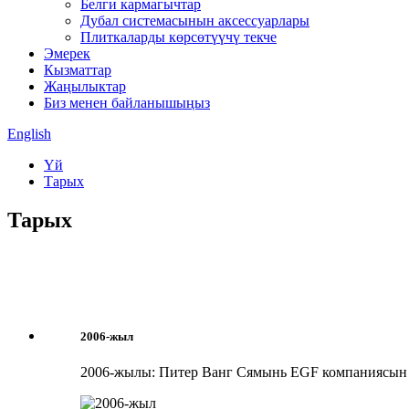
Белги кармагычтар
Дубал системасынын аксессуарлары
Плиткаларды көрсөтүүчү текче
Эмерек
Кызматтар
Жаңылыктар
Биз менен байланышыңыз
English
Үй
Тарых
Тарых
2006-жыл
2006-жылы: Питер Ванг Сямынь EGF компаниясын 2