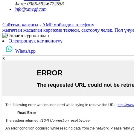
Факс:
0086-592-6772558
info@xmegf.com
Сайттын картасы
-
AMP мобилдик телефону
жыгачтан жасалган көргөзмө текчеси
,
сактоочу челек
,
Пол үчүн
Электрондук кат жөнөтүү
WhatsApp
x