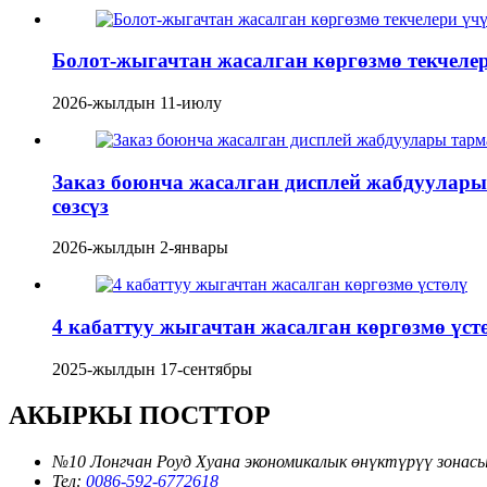
Болот-жыгачтан жасалган көргөзмө текчеле
2026-жылдын 11-июлу
Заказ боюнча жасалган дисплей жабдуулар
сөзсүз
2026-жылдын 2-январы
4 кабаттуу жыгачтан жасалган көргөзмө үст
2025-жылдын 17-сентябры
АКЫРКЫ ПОСТТОР
№10 Лонгчан Роуд Хуана экономикалык өнүктүрүү зонас
Тел:
0086-592-6772618