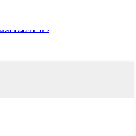
ыгачтан жасалган текче
,