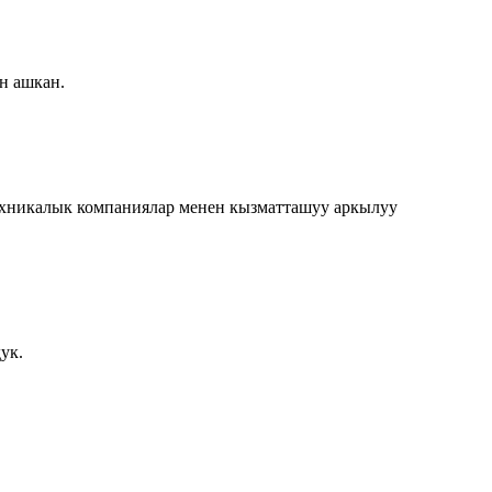
н ашкан.
ехникалык компаниялар менен кызматташуу аркылуу
ук.