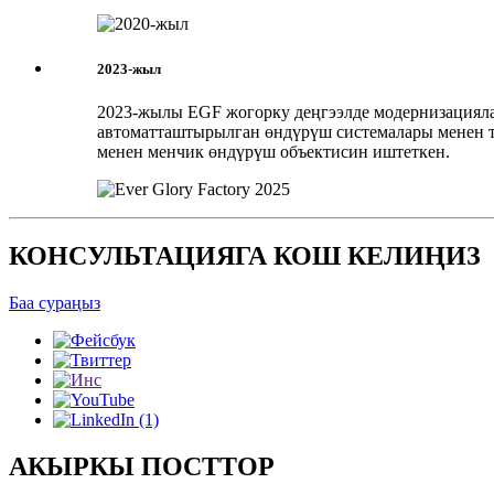
2023-жыл
2023-жылы EGF жогорку деңгээлде модернизациялан
автоматташтырылган өндүрүш системалары менен т
менен менчик өндүрүш объектисин иштеткен.
КОНСУЛЬТАЦИЯГА КОШ КЕЛИҢИЗ
Баа сураңыз
АКЫРКЫ ПОСТТОР