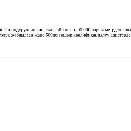
ган өндүрүш ишканасына айланган, 90 000 чарчы метрден ашык
олук жабдылган жана 500дөн ашык квалификациялуу адистерден