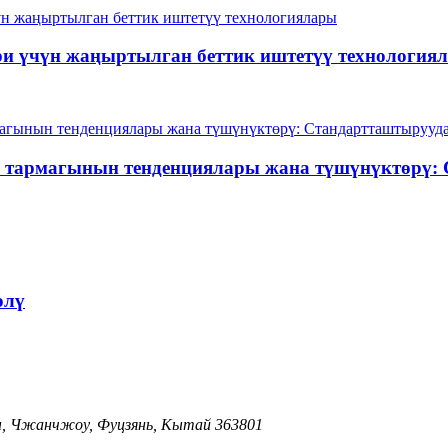
ри үчүн жаңыртылган беттик иштетүү технология
ы тармагынын тенденциялары жана түшүнүктөрү: 
өлү
ы, Чжанчжоу, Фуцзянь, Кытай 363801