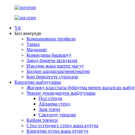
Үй
Биз жөнүндө
Компаниянын профили
Тарых
Маданият
Команданы башкаруу
Завод боюнча экскурсия
Изилдөө жана иштеп чыгуу
Биздин кардарлар/өнөктөштөр
Көп берилүүчү суроолор
Көрсөтмө жабдуулары
Жогорку класстагы буйрутма менен жасалган жабду
Чекене дүкөндөрдүн жабдуулары
Пол стенди
Айланма стенд
Зым торчо
Сактоочу урналар
Кийим текчеси
Стол үстүндөгү стенд жана кутуча
Көрсөтмө үстөл жана отургуч