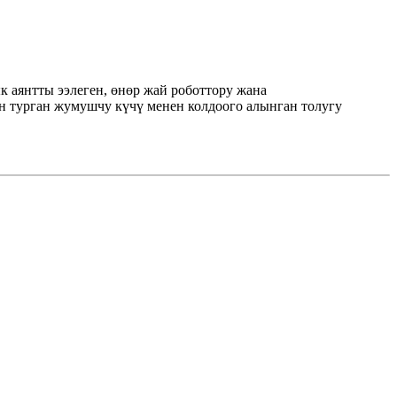
 аянтты ээлеген, өнөр жай роботтору жана
 турган жумушчу күчү менен колдоого алынган толугу