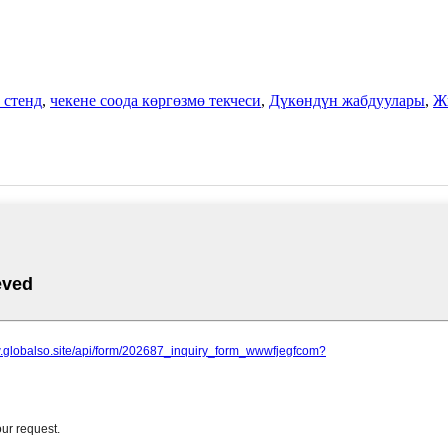
 стенд
,
чекене соода көргөзмө текчеси
,
Дүкөндүн жабдуулары
,
Ж