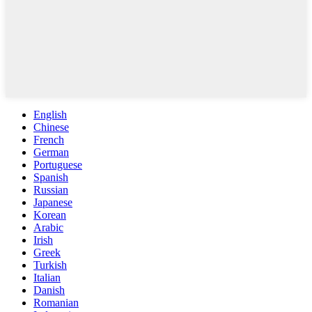
English
Chinese
French
German
Portuguese
Spanish
Russian
Japanese
Korean
Arabic
Irish
Greek
Turkish
Italian
Danish
Romanian