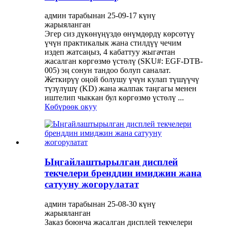
админ тарабынан 25-09-17 күнү
жарыяланган
Эгер сиз дүкөнүңүздө өнүмдөрдү көрсөтүү
үчүн практикалык жана стилдүү чечим
издеп жатсаңыз, 4 кабаттуу жыгачтан
жасалган көргөзмө үстөлү (SKU#: EGF-DTB-
005) эң сонун тандоо болуп саналат.
Жеткирүү оңой болушу үчүн кулап түшүүчү
түзүлүшү (KD) жана жалпак таңгагы менен
иштелип чыккан бул көргөзмө үстөлү ...
Көбүрөөк окуу
Ыңгайлаштырылган дисплей
текчелери бренддин имиджин жана
сатууну жогорулатат
админ тарабынан 25-08-30 күнү
жарыяланган
Заказ боюнча жасалган дисплей текчелери