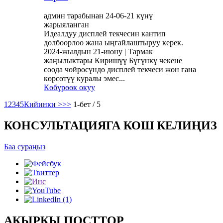
админ тарабынан 24-06-21 күнү
жарыяланган
Идеалдуу дисплей текчесин кантип
долбоорлоо жана ыңгайлаштыруу керек.
2024-жылдын 21-июну | Тармак
жаңылыктары Киришүү Бүгүнкү чекене
соода чөйрөсүндө дисплей текчеси жөн гана
көрсөтүү куралы эмес...
Көбүрөөк окуу
1
2
3
4
5
Кийинки >
>>
1-бет / 5
КОНСУЛЬТАЦИЯГА КОШ КЕЛИҢИЗ
Баа сураңыз
АКЫРКЫ ПОСТТОР