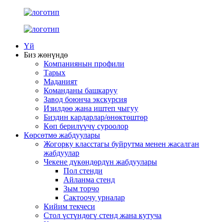
Үй
Биз жөнүндө
Компаниянын профили
Тарых
Маданият
Команданы башкаруу
Завод боюнча экскурсия
Изилдөө жана иштеп чыгуу
Биздин кардарлар/өнөктөштөр
Көп берилүүчү суроолор
Көрсөтмө жабдуулары
Жогорку класстагы буйрутма менен жасалган
жабдуулар
Чекене дүкөндөрдүн жабдуулары
Пол стенди
Айланма стенд
Зым торчо
Сактоочу урналар
Кийим текчеси
Стол үстүндөгү стенд жана кутуча