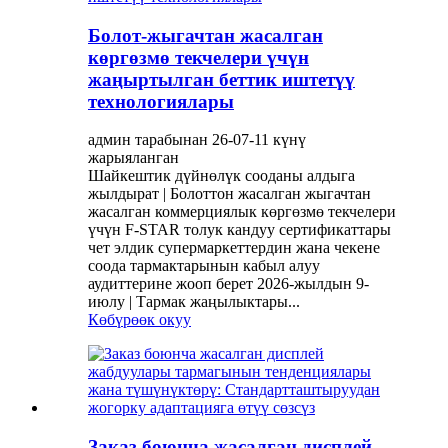
Болот-жыгачтан жасалган
көргөзмө текчелери үчүн
жаңыртылган беттик иштетүү
технологиялары
админ тарабынан 26-07-11 күнү
жарыяланган
Шайкештик дүйнөлүк сооданы алдыга
жылдырат | Болоттон жасалган жыгачтан
жасалган коммерциялык көргөзмө текчелери
үчүн F-STAR толук кандуу сертификаттары
чет элдик супермаркеттердин жана чекене
соода тармактарынын кабыл алуу
аудиттерине жооп берет 2026-жылдын 9-
июлу | Тармак жаңылыктары...
Көбүрөөк окуу
Заказ боюнча жасалган дисплей