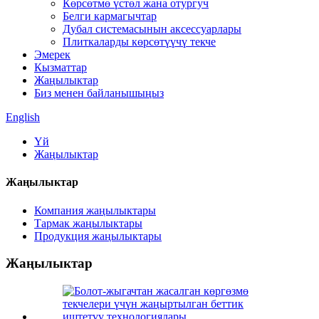
Көрсөтмө үстөл жана отургуч
Белги кармагычтар
Дубал системасынын аксессуарлары
Плиткаларды көрсөтүүчү текче
Эмерек
Кызматтар
Жаңылыктар
Биз менен байланышыңыз
English
Үй
Жаңылыктар
Жаңылыктар
Компания жаңылыктары
Тармак жаңылыктары
Продукция жаңылыктары
Жаңылыктар