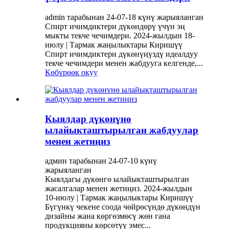
admin тарабынан 24-07-18 күнү жарыяланган
Спирт ичимдиктери дүкөндөрү үчүн эң
мыкты текче чечимдери. 2024-жылдын 18-
июлу | Тармак жаңылыктары Киришүү
Спирт ичимдиктери дүкөнүңүздү идеалдуу
текче чечимдери менен жабдууга келгенде,...
Көбүрөөк окуу
Кыялдар дүкөнүнө
ылайыкташтырылган жабдуулар
менен жетиңиз
админ тарабынан 24-07-10 күнү
жарыяланган
Кыялдагы дүкөнгө ылайыкташтырылган
жасалгалар менен жетиңиз. 2024-жылдын
10-июлу | Тармак жаңылыктары Киришүү
Бүгүнкү чекене соода чөйрөсүндө дүкөндүн
дизайны жана көргөзмөсү жөн гана
продукцияны көрсөтүү эмес...