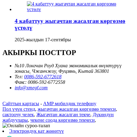
4 кабаттуу жыгачтан жасалган көргөзмө
үстөлү
2025-жылдын 17-сентябры
АКЫРКЫ ПОСТТОР
№10 Лонгчан Роуд Хуана экономикалык өнүктүрүү
зонасы, Чжанчжоу, Фуцзянь, Кытай 363801
Тел:
0086-592-6772618
Факс:
0086-592-6772558
info@xmegf.com
Сайттын картасы
-
AMP мобилдик телефону
Пол үчүн стенд
,
жыгачтан жасалган көргөзмө текчеси
,
сактоочу челек
,
Жыгачтан жасалган текче
,
Дүкөндүн
жабдуулары
,
чекене соода көргөзмө текчеси
,
Электрондук кат жөнөтүү