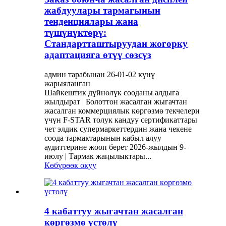
жабдуулары тармагынын
тенденциялары жана
түшүнүктөрү:
Стандартташтыруудан жогорку
адаптацияга өтүү сөзсүз
админ тарабынан 26-01-02 күнү
жарыяланган
Шайкештик дүйнөлүк сооданы алдыга
жылдырат | Болоттон жасалган жыгачтан
жасалган коммерциялык көргөзмө текчелери
үчүн F-STAR толук кандуу сертификаттары
чет элдик супермаркеттердин жана чекене
соода тармактарынын кабыл алуу
аудиттерине жооп берет 2026-жылдын 9-
июлу | Тармак жаңылыктары...
Көбүрөөк окуу
4 кабаттуу жыгачтан жасалган
көргөзмө үстөлү