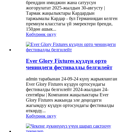
бренддин имиджин жана сатуусун
жогорулатат 2025-жылдын 30-августу |
Тармак жаңылыктары Кардардын
таржымалы Кардар - бул Германиядан келген
премиум класстагы үй эмеректери бренди,
150дөн ашык...
Көбүрөөк окуу
Ever Glory Fixtures күздүн орто
чениндеги фестивалды белгилейт
admin тарабынан 24-09-24 күнү жарыяланган
Ever Glory Fixtures күздүн ортосундагы
фестивалды белгилейт 2024-жылдын 24-
сентябры | Компания жаңылыктары Ever
Glory Fixtures жакында эле деңиздеги
жагымдуу күздүн ортосундагы фестивалды
өткөрдү...
Көбүрөөк окуу