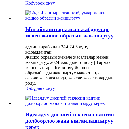
Көбүрөөк окуу
Ыңгайлаштырылган жабдуулар
менен жашоо образын жакшыртуу
админ тарабынан 24-07-05 күнү
жарыяланган
Жашоо образын жекече жасалгалар менен
жакшыртуу. 2024-жылдын 5-июлу | Тармак
жаңылыктары Киришүү Жашоо
образыбызды жакшыртуу максатында,
өзгөчө жасалгаларда, жекече жасалгалардын
ролу...
Көбүрөөк окуу
Идеалдуу дисплей текчесин кантип
долбоорлоо жана ыңгайлаштыруу
керек