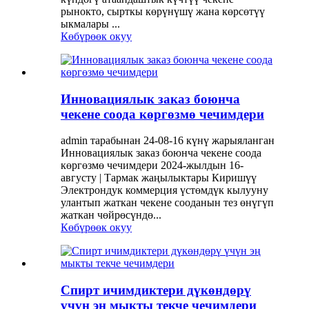
рынокто, сырткы көрүнүшү жана көрсөтүү
ыкмалары ...
Көбүрөөк окуу
Инновациялык заказ боюнча
чекене соода көргөзмө чечимдери
admin тарабынан 24-08-16 күнү жарыяланган
Инновациялык заказ боюнча чекене соода
көргөзмө чечимдери 2024-жылдын 16-
августу | Тармак жаңылыктары Киришүү
Электрондук коммерция үстөмдүк кылууну
улантып жаткан чекене сооданын тез өнүгүп
жаткан чөйрөсүндө...
Көбүрөөк окуу
Спирт ичимдиктери дүкөндөрү
үчүн эң мыкты текче чечимдери