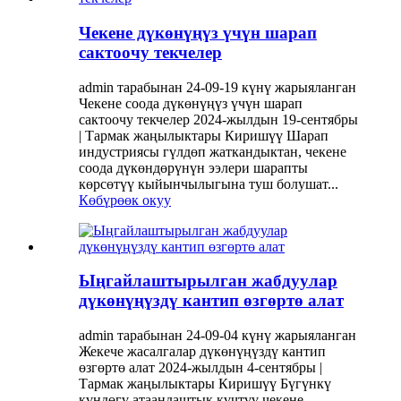
Чекене дүкөнүңүз үчүн шарап
сактоочу текчелер
admin тарабынан 24-09-19 күнү жарыяланган
Чекене соода дүкөнүңүз үчүн шарап
сактоочу текчелер 2024-жылдын 19-сентябры
| Тармак жаңылыктары Киришүү Шарап
индустриясы гүлдөп жаткандыктан, чекене
соода дүкөндөрүнүн ээлери шарапты
көрсөтүү кыйынчылыгына туш болушат...
Көбүрөөк окуу
Ыңгайлаштырылган жабдуулар
дүкөнүңүздү кантип өзгөртө алат
admin тарабынан 24-09-04 күнү жарыяланган
Жекече жасалгалар дүкөнүңүздү кантип
өзгөртө алат 2024-жылдын 4-сентябры |
Тармак жаңылыктары Киришүү Бүгүнкү
күндөгү атаандаштык күчтүү чекене