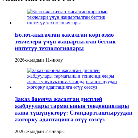
Болот-жыгачтан жасалган көргөзмө
текчелери үчүн жаңыртылган беттик
иштетүү технологиялары
2026-жылдын 11-июлу
Заказ боюнча жасалган дисплей
жабдуулары тармагынын тенденциялары
жана түшүнүктөрү: Стандартташтыруудан
жогорку адаптацияга өтүү сөзсүз
2026-жылдын 2-январы